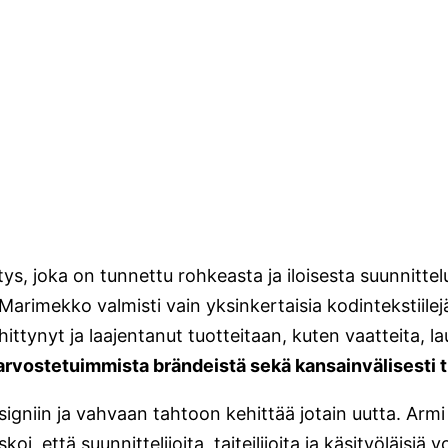
tys, joka on tunnettu rohkeasta ja iloisesta suunnitte
 Marimekko valmisti vain yksinkertaisia kodintekstiilejä
ittynyt ja laajentanut tuotteitaan, kuten vaatteita, la
vostetuimmista brändeistä sekä kansainvälisesti t
gniin ja vahvaan tahtoon kehittää jotain uutta. Armi R
oi, että suunnittelijoita, taiteilijoita ja käsityöläisiä