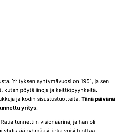
lusta. Yrityksen syntymävuosi on 1951, ja sen
, kuten pöytäliinoja ja keittiöpyyhkeitä.
ukkuja ja kodin sisustustuotteita.
Tänä päivänä
unnettu yritys
.
atia tunnettiin visionäärinä, ja hän oli
 voi yhdistää ryhmäksi, joka voisi tuottaa