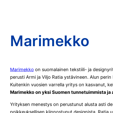
Marimekko
Marimekko
on suomalainen tekstiili- ja designyri
perusti Armi ja Viljo Ratia ystävineen. Alun perin
Kuitenkin vuosien varrella yritys on kasvanut, keh
Marimekko on yksi Suomen tunnetuimmista ja ar
Yrityksen menestys on perustunut alusta asti desi
poikkeuksellisen kiinnostunut designista. Ratia usk