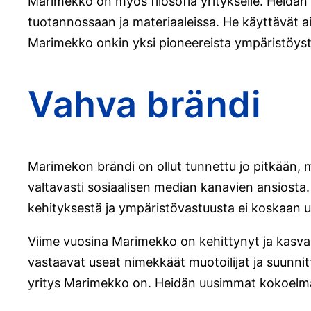
Marimekko on myös filosofia yritykselle. Heidä
tuotannossaan ja materiaaleissa. He käyttävät ai
Marimekko onkin yksi pioneereista ympäristöystä
Vahva brändi
Marimekon brändi on ollut tunnettu jo pitkään,
valtavasti sosiaalisen median kanavien ansiosta
kehityksestä ja ympäristövastuusta ei koskaan 
Viime vuosina Marimekko on kehittynyt ja kasvan
vastaavat useat nimekkäät muotoilijat ja suunnitt
yritys Marimekko on. Heidän uusimmat kokoelman