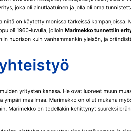
itys, joka oli ainutlaatuinen ja jolla oli oma tunnistett
a niitä on käytetty monissa tärkeissä kampanjoissa. 
pu oli 1960-luvulla, jolloin
Marimekko tunnettiin erity
 niin nuorison kuin vanhemmankin yleisön, ja brändistä 
yhteistyö
muiden yritysten kanssa. He ovat luoneet muun mua
ä ympäri maailmaa. Marimekko on ollut mukana myös mo
öihin. Marimekko on todellakin kehittynyt suureksi brä