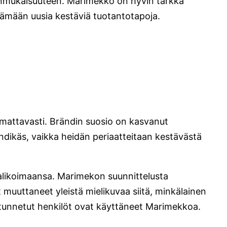
janmukaisuuteen. Marimekko on hyvin tarkka
ttämään uusia kestäviä tuotantotapoja.
omattavasti. Brändin suosio on kasvanut
ndikäs, vaikka heidän periaatteitaan kestävästä
valikoimaansa. Marimekon suunnittelusta
t muuttaneet yleistä mielikuvaa siitä, minkälainen
tunnetut henkilöt ovat käyttäneet Marimekkoa.