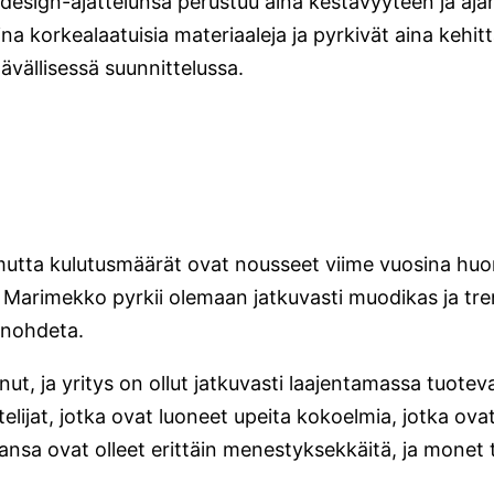
n design-ajattelunsa perustuu aina kestävyyteen ja a
na korkealaatuisia materiaaleja ja pyrkivät aina kehi
vällisessä suunnittelussa.
 mutta kulutusmäärät ovat nousseet viime vuosina hu
. Marimekko pyrkii olemaan jatkuvasti muodikas ja tre
unohdeta.
ut, ja yritys on ollut jatkuvasti laajentamassa tuote
elijat, jotka ovat luoneet upeita kokoelmia, jotka ova
sa ovat olleet erittäin menestyksekkäitä, ja monet 