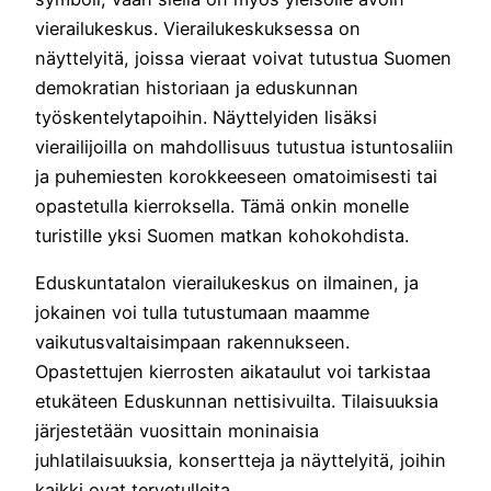
vierailukeskus. Vierailukeskuksessa on
näyttelyitä, joissa vieraat voivat tutustua Suomen
demokratian historiaan ja eduskunnan
työskentelytapoihin. Näyttelyiden lisäksi
vierailijoilla on mahdollisuus tutustua istuntosaliin
ja puhemiesten korokkeeseen omatoimisesti tai
opastetulla kierroksella. Tämä onkin monelle
turistille yksi Suomen matkan kohokohdista.
Eduskuntatalon vierailukeskus on ilmainen, ja
jokainen voi tulla tutustumaan maamme
vaikutusvaltaisimpaan rakennukseen.
Opastettujen kierrosten aikataulut voi tarkistaa
etukäteen Eduskunnan nettisivuilta. Tilaisuuksia
järjestetään vuosittain moninaisia
juhlatilaisuuksia, konsertteja ja näyttelyitä, joihin
kaikki ovat tervetulleita.