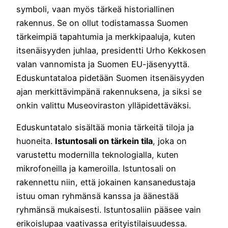
symboli, vaan myös tärkeä historiallinen
rakennus. Se on ollut todistamassa Suomen
tärkeimpiä tapahtumia ja merkkipaaluja, kuten
itsenäisyyden juhlaa, presidentti Urho Kekkosen
valan vannomista ja Suomen EU-jäsenyyttä.
Eduskuntataloa pidetään Suomen itsenäisyyden
ajan merkittävimpänä rakennuksena, ja siksi se
onkin valittu Museoviraston ylläpidettäväksi.
Eduskuntatalo sisältää monia tärkeitä tiloja ja
huoneita.
Istuntosali on tärkein tila
, joka on
varustettu modernilla teknologialla, kuten
mikrofoneilla ja kameroilla. Istuntosali on
rakennettu niin, että jokainen kansanedustaja
istuu oman ryhmänsä kanssa ja äänestää
ryhmänsä mukaisesti. Istuntosaliin pääsee vain
erikoislupaa vaativassa erityistilaisuudessa.