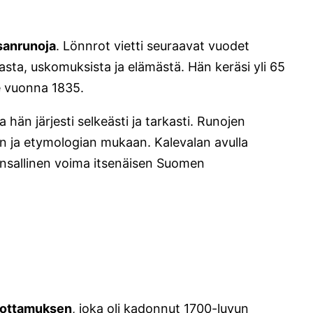
sanrunoja
. Lönnrot vietti seuraavat vuodet
sta, uskomuksista ja elämästä. Hän keräsi yli 65
ee vuonna 1835.
 hän järjesti selkeästi ja tarkasti. Runojen
eman ja etymologian mukaan. Kalevalan avulla
kansallinen voima itsenäisen Suomen
luottamuksen
, joka oli kadonnut 1700-luvun