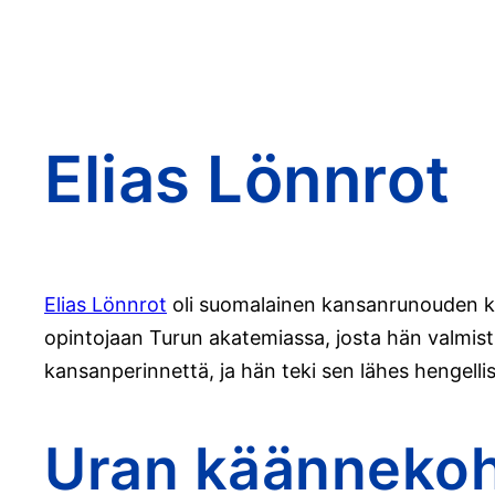
Elias Lönnrot
Elias Lönnrot
oli suomalainen kansanrunouden kerä
opintojaan Turun akatemiassa, josta hän valmistu
kansanperinnettä, ja hän teki sen lähes hengelli
Uran käänneko