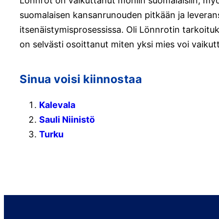
Lönnrot on vaikuttanut moniin suomalaisiin, myös
suomalaisen kansanrunouden pitkään ja leverans
itsenäistymisprosessissa. Oli Lönnrotin tarkoituk
on selvästi osoittanut miten yksi mies voi vaik
Sinua voisi kiinnostaa
Kalevala
Sauli Niinistö
Turku