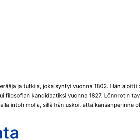
äjä ja tutkija, joka syntyi vuonna 1802. Hän aloitti 
i filosofian kandidaatiksi vuonna 1827. Lönnrotin tav
sellä intohimolla, sillä hän uskoi, että kansanperinn
hta