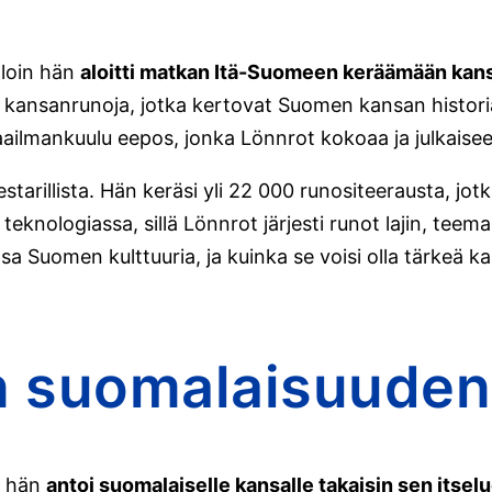
lloin hän
aloitti matkan Itä-Suomeen keräämään kan
 kansanrunoja, jotka kertovat Suomen kansan historia
maailmankuulu eepos, jonka Lönnrot kokoaa ja julkais
arillista. Hän keräsi yli 22 000 runositeerausta, jotka
a teknologiassa, sillä Lönnrot järjesti runot lajin, te
sa Suomen kulttuuria, ja kuinka se voisi olla tärkeä 
in suomalaisuuden
ä hän
antoi suomalaiselle kansalle takaisin sen itse