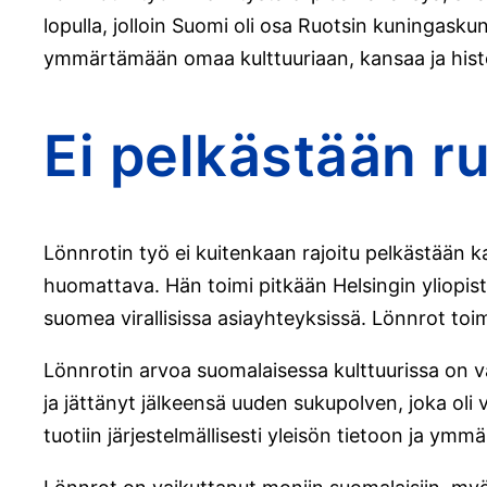
lopulla, jolloin Suomi oli osa Ruotsin kuningasku
ymmärtämään omaa kulttuuriaan, kansaa ja histor
Ei pelkästään ru
Lönnrotin työ ei kuitenkaan rajoitu pelkästään 
huomattava. Hän toimi pitkään Helsingin yliopist
suomea virallisissa asiayhteyksissä. Lönnrot to
Lönnrotin arvoa suomalaisessa kulttuurissa on va
ja jättänyt jälkeensä uuden sukupolven, joka ol
tuotiin järjestelmällisesti yleisön tietoon ja ym