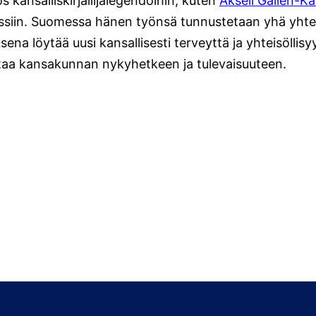
 kansalliskirjailijalegendoihin, kuten
Akseli Gallen-Ka
siin. Suomessa hänen työnsä tunnustetaan yhä yhtenä
sena löytää uusi kansallisesti terveyttä ja yhteisöllis
uttaa kansakunnan nykyhetkeen ja tulevaisuuteen.