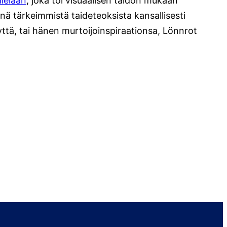
llelaan
, joka toi visuaalisen taidon mukaan
 tärkeimmistä taideteoksista kansallisesti
yyttä, tai hänen murtoijoinspiraationsa, Lönnrot