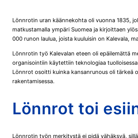
Lönnrotin uran käännekohta oli vuonna 1835, jo
matkustamalla ympäri Suomea ja kirjoittaen ylös
000 runon laulua, joista kuuluisin on Kalevala, 
Lönnrotin työ Kalevalan eteen oli epäilemättä mest
organisointiin käytettiin teknologiaa tuolloisess
Lönnrot osoitti kuinka kansanrunous oli tärkeä o
rakentamisessa.
Lönnrot toi esi
Lönnrotin työn merkitystä ei pidä vähäksyä, sill