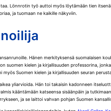
ntaa. Lönnrotin työ auttoi myös löytämään tien itsenäi
iaa, ja tuomaan ne kaikille näkyviin.
noilija
kansanrunoille. Hänen merkityksensä suomalaisen koul
on suomen kielen ja kirjallisuuden professorina, jonk
imi myös Suomen kielen ja kirjallisuuden seuran perus
ikea yliarvioida. Hän toi takaisin kadonneen itseluot
i valmis kääntämään katseensa sisäänpäin ja tutkimaa
märrykseen, ja se laittoi vahvan pohjan Suomen kansall