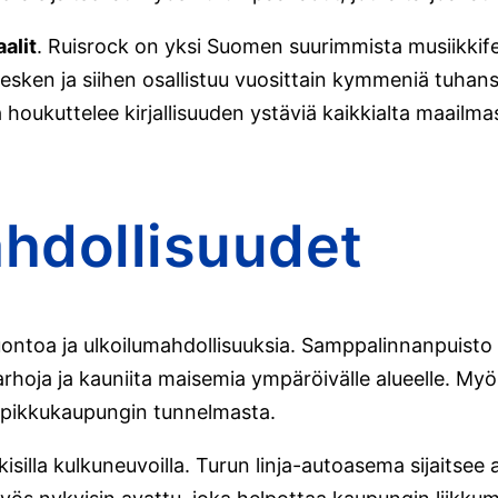
alit
. Ruisrock on yksi Suomen suurimmista musiikkifes
 kesken ja siihen osallistuu vuosittain kymmeniä tuha
houkuttelee kirjallisuuden ystäviä kaikkialta maailmas
ahdollisuudet
ntoa ja ulkoilumahdollisuuksia. Samppalinnanpuisto on
tarhoja ja kauniita maisemia ympäröivälle alueelle. My
ja pikkukaupungin tunnelmasta.
kisilla kulkuneuvoilla. Turun linja-autoasema sijaitse