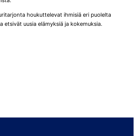
ista.
itarjonta houkuttelevat ihmisiä eri puolelta
ka etsivät uusia elämyksiä ja kokemuksia.