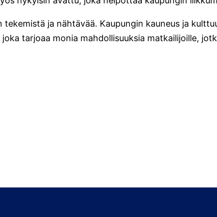
myös nykyisin avattu, joka helpottaa kaupungin liikkum
n tekemistä ja nähtävää. Kaupungin kauneus ja kulttuur
joka tarjoaa monia mahdollisuuksia matkailijoille, jot