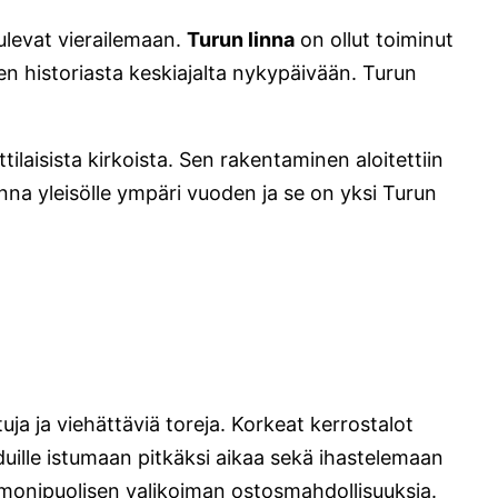
ulevat vierailemaan.
Turun linna
on ollut toiminut
 historiasta keskiajalta nykypäivään. Turun
laisista kirkoista. Sen rakentaminen aloitettiin
nna yleisölle ympäri vuoden ja se on yksi Turun
a ja viehättäviä toreja. Korkeat kerrostalot
duille istumaan pitkäksi aikaa sekä ihastelemaan
 monipuolisen valikoiman ostosmahdollisuuksia.