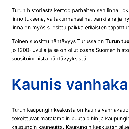
Turun historiasta kertoo parhaiten sen linna, j
linnoituksena, valtakunnansalina, vankilana ja
linna on myös suosittu paikka erilaisten tapaht
Toinen suosittu nähtävyys Turussa on
Turun tu
jo 1200-luvulla ja se on ollut osana Suomen hist
suosituimmista nähtävyyksistä.
Kaunis vanhaka
Turun kaupungin keskusta on kaunis vanhakaupunk
sekoittuvat matalampiin puutaloihin ja kaupungin
kaupungin kauneutta. Kaupungin keskustan alueel