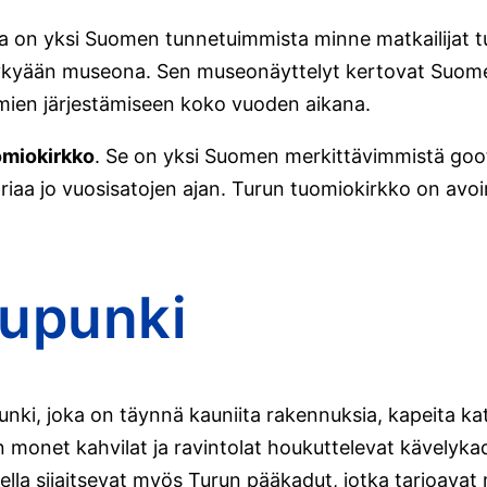
oka on yksi Suomen tunnetuimmista minne matkailijat t
 nykyään museona. Sen museonäyttelyt kertovat Suomen
umien järjestämiseen koko vuoden aikana.
omiokirkko
. Se on yksi Suomen merkittävimmistä gootti
oriaa jo vuosisatojen ajan. Turun tuomiokirkko on avoi
upunki
i, joka on täynnä kauniita rakennuksia, kapeita katuj
 monet kahvilat ja ravintolat houkuttelevat kävelyka
la sijaitsevat myös Turun pääkadut, jotka tarjoavat