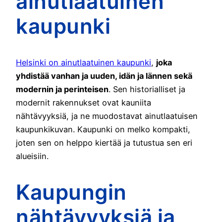
ainutlaatuinen
kaupunki
Helsinki on ainutlaatuinen kaupunki
,
joka
yhdistää vanhan ja uuden, idän ja lännen sekä
modernin ja perinteisen
. Sen historialliset ja
modernit rakennukset ovat kauniita
nähtävyyksiä, ja ne muodostavat ainutlaatuisen
kaupunkikuvan. Kaupunki on melko kompakti,
joten sen on helppo kiertää ja tutustua sen eri
alueisiin.
Kaupungin
nähtävyyksiä ja