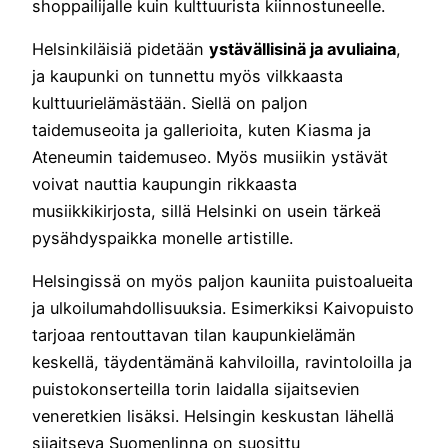
shoppailijalle kuin kulttuurista kiinnostuneelle.
Helsinkiläisiä pidetään
ystävällisinä ja avuliaina
,
ja kaupunki on tunnettu myös vilkkaasta
kulttuurielämästään. Siellä on paljon
taidemuseoita ja gallerioita, kuten Kiasma ja
Ateneumin taidemuseo. Myös musiikin ystävät
voivat nauttia kaupungin rikkaasta
musiikkikirjosta, sillä Helsinki on usein tärkeä
pysähdyspaikka monelle artistille.
Helsingissä on myös paljon kauniita puistoalueita
ja ulkoilumahdollisuuksia. Esimerkiksi Kaivopuisto
tarjoaa rentouttavan tilan kaupunkielämän
keskellä, täydentämänä kahviloilla, ravintoloilla ja
puistokonserteilla torin laidalla sijaitsevien
veneretkien lisäksi. Helsingin keskustan lähellä
sijaitseva Suomenlinna on suosittu